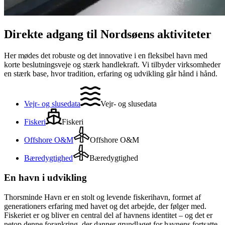
Direkte adgang til Nordsøens aktiviteter
Her mødes det robuste og det innovative i en fleksibel havn med
korte beslutningsveje og stærk handlekraft. Vi tilbyder virksomheder
en stærk base, hvor tradition, erfaring og udvikling går hånd i hånd.
Vejr- og slusedata
Vejr- og slusedata
Fiskeri
Fiskeri
Offshore O&M
Offshore O&M
Bæredygtighed
Bæredygtighed
En havn i udvikling
Thorsminde Havn er en stolt og levende fiskerihavn, formet af
generationers erfaring med havet og det arbejde, der følger med.
Fiskeriet er og bliver en central del af havnens identitet – og det er
netop denne forankring, der danner grundlaget for havnens fortsatte