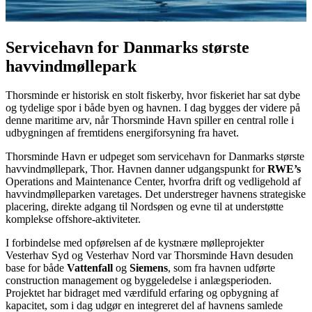
Servicehavn for Danmarks største
havvindmøllepark
Thorsminde er historisk en stolt fiskerby, hvor fiskeriet har sat dybe
og tydelige spor i både byen og havnen. I dag bygges der videre på
denne maritime arv, når Thorsminde Havn spiller en central rolle i
udbygningen af fremtidens energiforsyning fra havet.
Thorsminde Havn er udpeget som servicehavn for Danmarks største
havvindmøllepark, Thor. Havnen danner udgangspunkt for
RWE’s
Operations and Maintenance Center, hvorfra drift og vedligehold af
havvindmølleparken varetages. Det understreger havnens strategiske
placering, direkte adgang til Nordsøen og evne til at understøtte
komplekse offshore-aktiviteter.
I forbindelse med opførelsen af de kystnære mølleprojekter
Vesterhav Syd og Vesterhav Nord var Thorsminde Havn desuden
base for både
Vattenfall
og
Siemens
, som fra havnen udførte
construction management og byggeledelse i anlægsperioden.
Projektet har bidraget med værdifuld erfaring og opbygning af
kapacitet, som i dag udgør en integreret del af havnens samlede