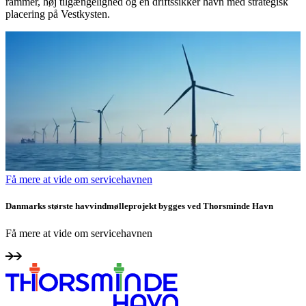
rammer, høj tilgængelighed og en driftssikker havn med strategisk
placering på Vestkysten.
Få mere at vide om servicehavnen
Danmarks største havvindmølleprojekt bygges ved Thorsminde Havn
Få mere at vide om servicehavnen