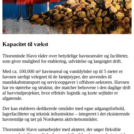
Kapacitet til vækst
Thorsminde Havn råder over betydelige havnearealer og faciliteter,
som giver mulighed for etablering, udvidelse og langsigtet drift.
Med ca. 100.000 m² havneareal og vanddybder op til 5 meter er
havnen særligt velegnet til de fartøjstyper, der anvendes til
mandskabstransport og serviceopgaver i offshore-sektoren. Havnen
har en størrelse og struktur, der matcher behovene i den daglige drift
af havvindprojekter, hvor effektiv logistik og korte sejltider er
afgørende.
Der kan etableres dedikerede områder med egne adgangsforhold,
lagerfaciliteter og teknisk infrastruktur – integreret i det eksisterende
havnemiljø og tæt på Nordsøens aktivitetsområder.
Thorsminde Havn samarbejder med aktører, der søger fleksible