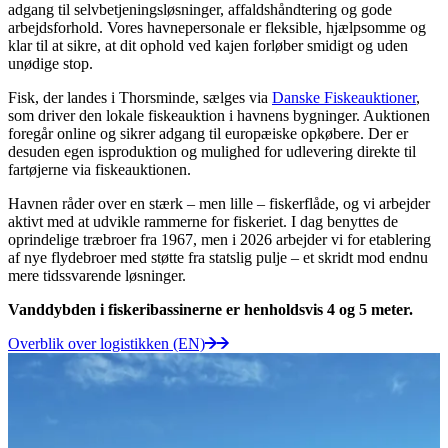
adgang til selvbetjeningsløsninger, affaldshåndtering og gode
arbejdsforhold. Vores havnepersonale er fleksible, hjælpsomme og
klar til at sikre, at dit ophold ved kajen forløber smidigt og uden
unødige stop.
Fisk, der landes i Thorsminde, sælges via
Danske Fiskeauktioner
,
som driver den lokale fiskeauktion i havnens bygninger. Auktionen
foregår online og sikrer adgang til europæiske opkøbere. Der er
desuden egen isproduktion og mulighed for udlevering direkte til
fartøjerne via fiskeauktionen.
Havnen råder over en stærk – men lille – fiskerflåde, og vi arbejder
aktivt med at udvikle rammerne for fiskeriet. I dag benyttes de
oprindelige træbroer fra 1967, men i 2026 arbejder vi for etablering
af nye flydebroer med støtte fra statslig pulje – et skridt mod endnu
mere tidssvarende løsninger.
Vanddybden i fiskeribassinerne er henholdsvis 4 og 5 meter.
Overblik over logistikken (EN)