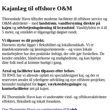
Kajanlæg til offshore O&M
Thorsminde Havn tilbyder moderne faciliteter til offshore service og
O&M-aktiviteter – med
landstrøm
,
vandforsyning direkte på
kajen
og
selvbetjeningsløsning til brændstof
. Vanddybden er 4 til
5 meter, og området er tilgængeligt døgnet rundt.
Vi tilpasser os dit projekt.
Havnens styrke ligger i fleksibilitet og lokalkendskab. Vi er
imødekommende og løsningsorienterede – og vores lokale
medarbejdere har den praktiske indsigt, der ofte gør forskellen. De
kender området, håndværkerne og mulighederne, og kan hjælpe
dine folk med at komme hurtigt i gang.
Areal og faciliteter kan tilpasses efter behov.
Til RWE har vi allerede opført en specialdesignet kaj, og der er
reserveret arealer til yderligere udvikling og nye offshore-projekter,
herunder mulighed for
lager
,
værkstedsbygninger
og
kontorfaciliteter
tæt på kajen.
På Thorsminde Havn kan vi understøtte vind- og offshoreaktiviteter
effektivt, fleksibelt og lokalt forankret.
Om Thorminde Havn og vindprojekter (EN)