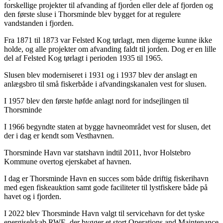
forskellige projekter til afvanding af fjorden eller dele af fjorden og
den første sluse i Thorsminde blev bygget for at regulere
vandstanden i fjorden.
Fra 1871 til 1873 var Felsted Kog tørlagt, men digerne kunne ikke
holde, og alle projekter om afvanding faldt til jorden. Dog er en lille
del af Felsted Kog tørlagt i perioden 1935 til 1965.
Slusen blev moderniseret i 1931 og i 1937 blev der anslagt en
anlægsbro til små fiskerbåde i afvandingskanalen vest for slusen.
I 1957 blev den første høfde anlagt nord for indsejlingen til
Thorsminde
I 1966 begyndte staten at bygge havneområdet vest for slusen, det
der i dag er kendt som Vesthavnen.
Thorsminde Havn var statshavn indtil 2011, hvor Holstebro
Kommune overtog ejerskabet af havnen.
I dag er Thorsminde Havn en succes som både driftig fiskerihavn
med egen fiskeauktion samt gode faciliteter til lystfiskere både på
havet og i fjorden.
I 2022 blev Thorsminde Havn valgt til servicehavn for det tyske
energiselskab RWE, der bygger et stort Operations and Maintenance