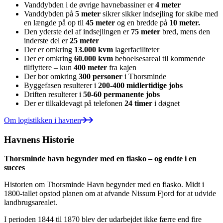
Vanddybden i de øvrige havnebassiner er
4 meter
Vanddybden på
5 meter
sikrer sikker indsejling for skibe med
en længde på op til
45 meter
og en bredde på
10 meter.
Den yderste del af indsejlingen er
75 meter
bred, mens den
inderste del er
25 meter
Der er omkring
13.000 kvm
lagerfaciliteter
Der er omkring
60.000 kvm
beboelsesareal til kommende
tilflyttere – kun
400 meter
fra kajen
Der bor omkring
300 personer
i Thorsminde
Byggefasen resulterer i
200-400 midlertidige jobs
Driften resulterer i
50-60 permanente jobs
Der er tilkaldevagt på telefonen
24 timer
i døgnet
Om logistikken i havnen
Havnens Historie
Thorsminde havn begynder med en fiasko – og endte i en
succes
Historien om Thorsminde Havn begynder med en fiasko. Midt i
1800-tallet opstod planen om at afvande Nissum Fjord for at udvide
landbrugsarealet.
I perioden 1844 til 1870 blev der udarbejdet ikke færre end fire