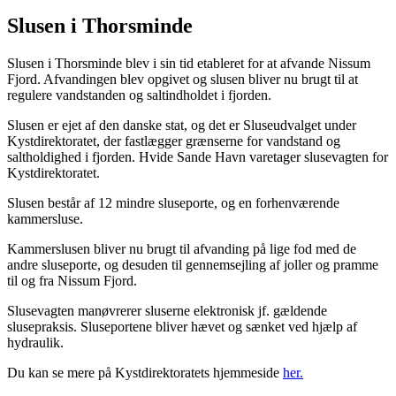
Slusen i Thorsminde
Slusen i Thorsminde blev i sin tid etableret for at afvande Nissum
Fjord. Afvandingen blev opgivet og slusen bliver nu brugt til at
regulere vandstanden og saltindholdet i fjorden.
Slusen er ejet af den danske stat, og det er Sluseudvalget under
Kystdirektoratet, der fastlægger grænserne for vandstand og
saltholdighed i fjorden. Hvide Sande Havn varetager slusevagten for
Kystdirektoratet.
Slusen består af 12 mindre sluseporte, og en forhenværende
kammersluse.
Kammerslusen bliver nu brugt til afvanding på lige fod med de
andre sluseporte, og desuden til gennemsejling af joller og pramme
til og fra Nissum Fjord.
Slusevagten manøvrerer sluserne elektronisk jf. gældende
slusepraksis. Sluseportene bliver hævet og sænket ved hjælp af
hydraulik.
Du kan se mere på Kystdirektoratets hjemmeside
her.